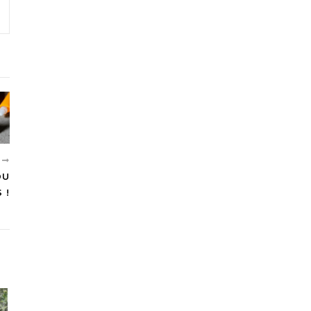
T
DU
 !