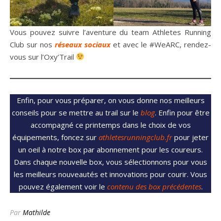
Vous pouvez suivre l’aventure du team Athletes Running
Club sur nos
réseaux sociaux
et avec le #WeARC, rendez-
vous sur l’Oxy’Trail
Enfin, pour vous préparer, on vous donne nos meilleurs
conseils pour se mettre au trail sur le
blog
. Enfin pour être
accompagné ce printemps dans le choix de vos
équipements, foncez sur
athletesrunningclub.fr
pour jeter
un oeil à notre box par abonnement pour les coureurs.
Dans chaque nouvelle box, vous sélectionnons pour vous
les meilleurs nouveautés et innovations pour courir. Vous
pouvez également voir le
contenu des box précédentes
.
Par
Mathilde