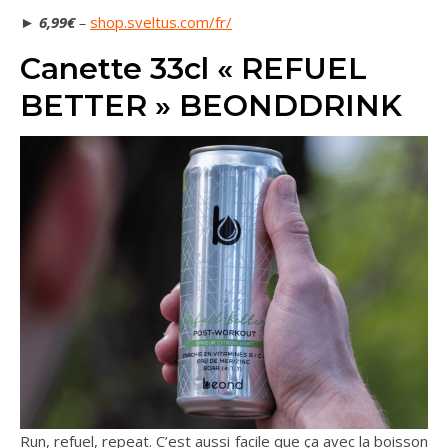
►
6,99€
–
shop.sveltus.com/fr/
Canette 33cl « REFUEL
BETTER » BEONDDRINK
Run, refuel, repeat. C’est aussi facile que ça avec la boisson