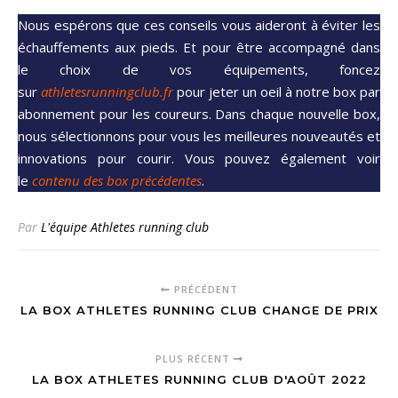
Nous espérons que ces conseils vous aideront à éviter les
échauffements aux pieds. Et pour être accompagné dans
le choix de vos équipements, foncez
sur
athletesrunningclub.fr
pour jeter un oeil à notre box par
abonnement pour les coureurs. Dans chaque nouvelle box,
nous sélectionnons pour vous les meilleures nouveautés et
innovations pour courir. Vous pouvez également voir
le
contenu des box précédentes
.
Par
L'équipe Athletes running club
PRÉCÉDENT
LA BOX ATHLETES RUNNING CLUB CHANGE DE PRIX
PLUS RÉCENT
LA BOX ATHLETES RUNNING CLUB D'AOÛT 2022