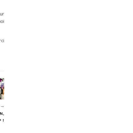
ur
oi
rci
T
N,
 !