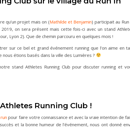
ng Club sur le village du Run In
ore qu’un projet mais on (
Mathilde et Benjamin
) participait au Run
 2019, on sera présent mais cette fois-ci avec un stand Athlet
ecour, Lyon 2). Que de chemin parcouru en quelques mois !
trer sur ce bel et grand événement running que l’on aime en ta
ue nous étions basés dans la ville des Lumières ?
tre stand Athletes Running Club pour discuter running et vo
 Athletes Running Club !
 run
pour faire votre connaissance et avec la vraie intention de fa
uccès et la bonne humeur de l’événement, nous ont donné env