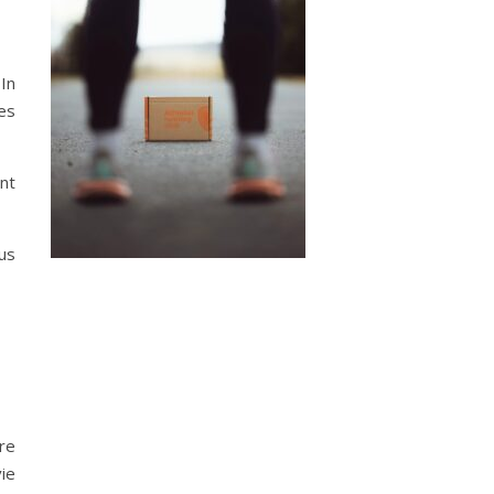
 In
es
nt
us
ire
ie