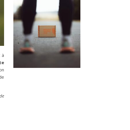
t à
te
on
de
de