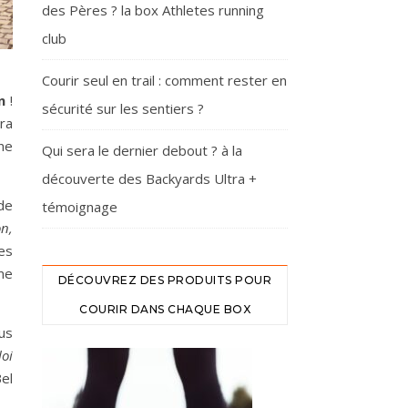
des Pères ? la box Athletes running
club
Courir seul en trail : comment rester en
n
!
sécurité sur les sentiers ?
era
ne
Qui sera le dernier debout ? à la
découverte des Backyards Ultra +
de
témoignage
n,
les
me
DÉCOUVREZ DES PRODUITS POUR
COURIR DANS CHAQUE BOX
us
oi
Bel