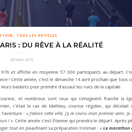
,
RATION
TOUS LES ARTICLES
RIS : DU RÊVE À LA RÉALITÉ
28 mars 2019
1976 et affiche en moyenne 57 000 participants au départ. C’e
nce ! Cette année, c’est le dimanche 14 avril prochain que tous 
eurs baskets pour prendre d’assaut les rues de la capitale.
 coureur, et nombreux sont ceux qui s’imaginent franchir la lig
nier, c’était le cas de Mathieu, coureur régulier, qui décidait 
 l’aventure : «
J’adore cette ville, j’y ai couru mon premier semi. Je
urs !
». Cette année c’est Étienne qui prendra le départ. Après p
enger tout en peaufinant sa préparation Ironman : «
Le marathon 