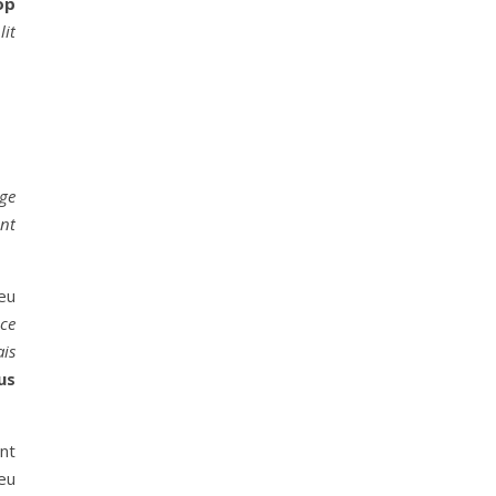
op
lit
age
ent
eu
 ce
ais
us
nt
eu