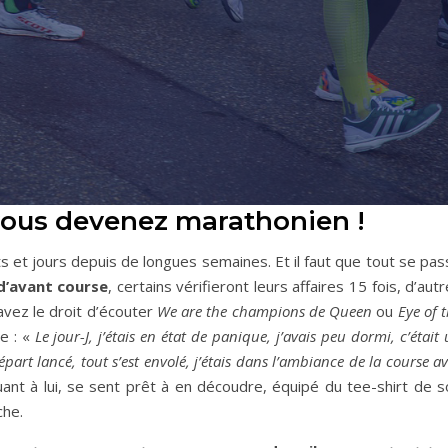
 vous devenez marathonien !
its et jours depuis de longues semaines. Et il faut que tout se pa
 d’avant course
, certains vérifieront leurs affaires 15 fois, d’aut
avez le droit d’écouter
We are the champions de Queen
ou
Eye of 
e : «
Le jour-J, j’étais en état de panique, j’avais peu dormi, c’était
part lancé, tout s’est envolé, j’étais dans l’ambiance de la course a
quant à lui, se sent prêt à en découdre, équipé du tee-shirt de 
che.