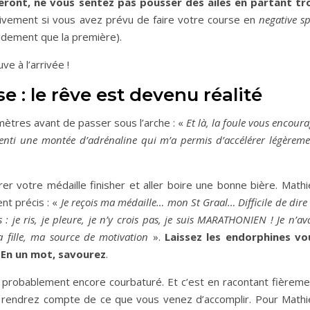
ront, ne vous sentez pas pousser des ailes en partant tr
ivement si vous avez prévu de faire votre course en
negative sp
pidement que la première).
ve à l’arrivée !
se : le rêve est devenu réalité
mètres avant de passer sous l’arche : «
Et là, la foule vous encour
ssenti une montée d’adrénaline qui m’a permis d’accélérer légèrem
r votre médaille finisher et aller boire une bonne bière. Mathi
ent précis : «
Je reçois ma médaille… mon St Graal… Difficile de dire
 : je ris, je pleure, je n’y crois pas, je suis MARATHONIEN ! Je n’av
 fille, ma source de motivation
».
Laissez les endorphines vo
. En un mot, savourez
.
s probablement encore courbaturé. Et c’est en racontant fièreme
 rendrez compte de ce que vous venez d’accomplir. Pour Mathi