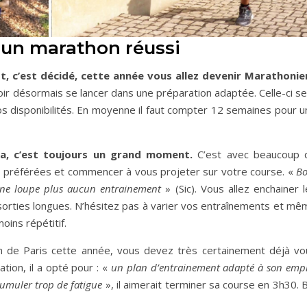
 d’un marathon réussi
t, c’est décidé, cette année
vous allez devenir Marathonie
lloir désormais se lancer dans une préparation adaptée. Celle-ci s
os disponibilités. En moyenne il faut compter 12 semaines pour u
pa, c’est toujours un grand moment.
C’est avec beaucoup 
gs préférées et commencer à vous projeter sur votre course. «
Bo
je ne loupe plus aucun entrainement
» (Sic). Vous allez enchainer 
 sorties longues. N’hésitez pas à varier vos entraînements et mê
oins répétitif.
n de Paris cette année, vous devez très certainement déjà vo
ation, il a opté pour : «
un plan d’entrainement adapté à son empl
cumuler trop de fatigue
», il aimerait terminer sa course en 3h30. 