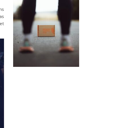
ns
as
 et