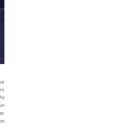
sse
res
the
 un
vec
son