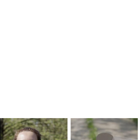
En tant qu'abonné, découvre des conten
Voici le contenu dé