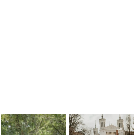
En juin, on te motive à courir encore
Tu souha