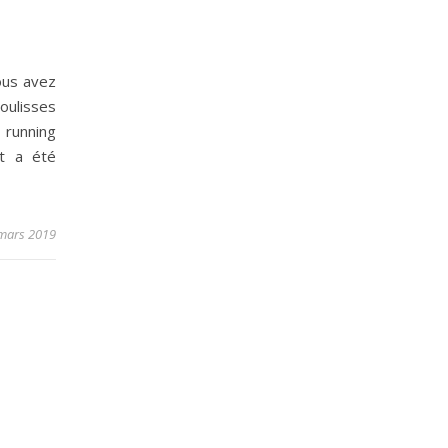
Vous avez
oulisses
running
et a été
mars 2019