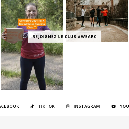
REJOIGNEZ LE CLUB #WEARC
ACEBOOK
TIKTOK
INSTAGRAM
YO