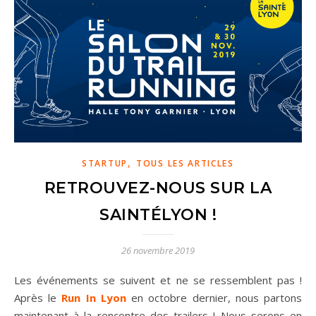
,
STARTUP
TOUS LES ARTICLES
RETROUVEZ-NOUS SUR LA
SAINTÉLYON !
26 novembre 2019
Les événements se suivent et ne se ressemblent pas !
Après le
Run In Lyon
en octobre dernier, nous partons
maintenant à la rencontre des trailers ! Nous serons en